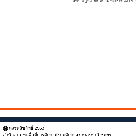
สพม.สฎชพ ขอเผยแพร่งบทดลอง ประ
สงวนลิขสิทธิ์ 2563
สำนักงานเขตพื้นที่การศึกษามัธยมศึกษาสุราษฎร์ธานี ชุมพร